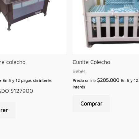
na colecho
Cunita Colecho
Bebés
$
205.000
e
En 6 y 12 pagos sin interés
Precio online
En 6 y 12
interés
ADO $127900
Comprar
rar