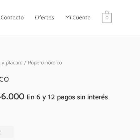
Contacto
Ofertas
Mi Cuenta
0
 y placard
/ Ropero nórdico
co
46.000
En 6 y 12 pagos sin interés
r